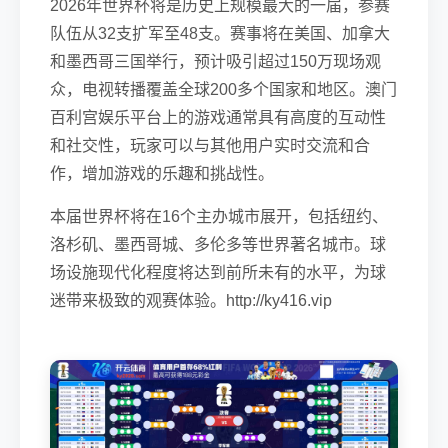
2026年世界杯将是历史上规模最大的一届，参赛
队伍从32支扩军至48支。赛事将在美国、加拿大
和墨西哥三国举行，预计吸引超过150万现场观
众，电视转播覆盖全球200多个国家和地区。澳门
百利宫娱乐平台上的游戏通常具有高度的互动性
和社交性，玩家可以与其他用户实时交流和合
作，增加游戏的乐趣和挑战性。
本届世界杯将在16个主办城市展开，包括纽约、
洛杉矶、墨西哥城、多伦多等世界著名城市。球
场设施现代化程度将达到前所未有的水平，为球
迷带来极致的观赛体验。http://ky416.vip