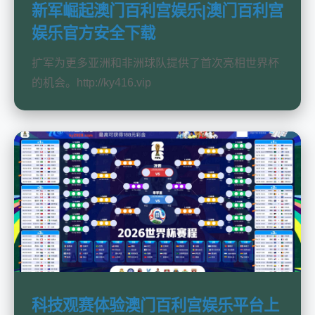
新军崛起澳门百利宫娱乐|澳门百利宫
娱乐官方安全下载
扩军为更多亚洲和非洲球队提供了首次亮相世界杯
的机会。http://ky416.vip
科技观赛体验澳门百利宫娱乐平台上