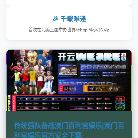
🎉 千载难逢
首次在北美三国举办世界杯http://ky416.vip
传统强队备战澳门百利宫娱乐|澳门百
利宫娱乐官方安全下载