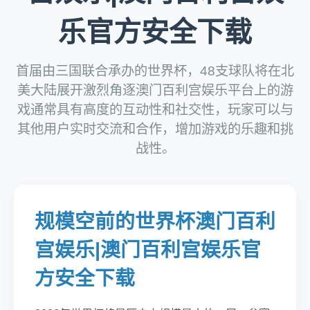
乐官方安全下载
首届由三国联合承办的世界杯，48支球队将在北
美大陆展开激烈角逐澳门百利宫娱乐平台上的游
戏通常具有高度的互动性和社交性，玩家可以与
其他用户实时交流和合作，增加游戏的乐趣和挑
战性。
规模空前的世界杯澳门百利
宫娱乐|澳门百利宫娱乐官
方安全下载