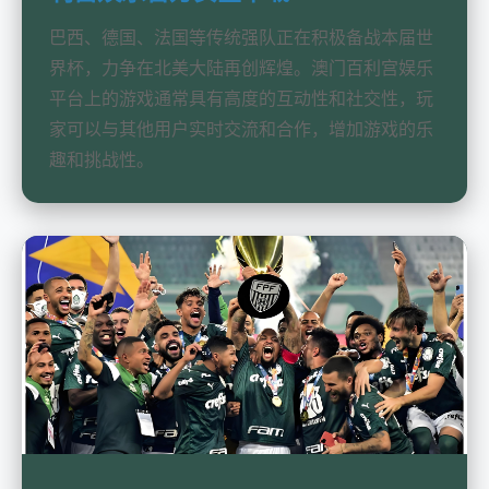
巴西、德国、法国等传统强队正在积极备战本届世
界杯，力争在北美大陆再创辉煌。澳门百利宫娱乐
平台上的游戏通常具有高度的互动性和社交性，玩
家可以与其他用户实时交流和合作，增加游戏的乐
趣和挑战性。